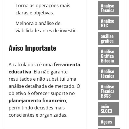
Analise
Torna as operações mais
Tecnica
claras e objetivas.
Análise
Melhora a análise de
BTC
viabilidade antes de investir.
análise
gráfica
Aviso Importante
Análise
Gráfica
Bitcoin
A calculadora é uma
ferramenta
Análise
educativa
. Ela não garante
técnica
resultados e não substitui uma
análise detalhada de mercado. O
Análise
Técnica
objetivo é oferecer suporte no
BBS3
planejamento financeiro
,
ação
permitindo decisões mais
SLCE3
conscientes e organizadas.
Ações