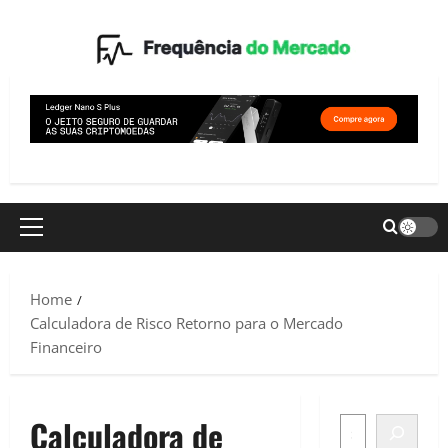
Skip
to
content
Primary
Menu
Home
Calculadora de Risco Retorno para o Mercado
Financeiro
Calculadora de
SEARCH