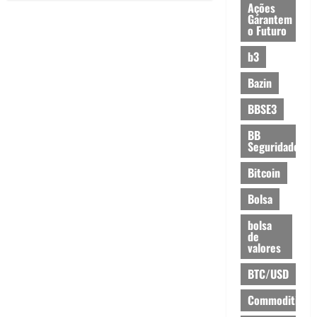
Ações
Garantem
o Futuro
b3
Bazin
BBSE3
BB
Seguridade
Bitcoin
Bolsa
bolsa
de
valores
BTC/USD
Commodities