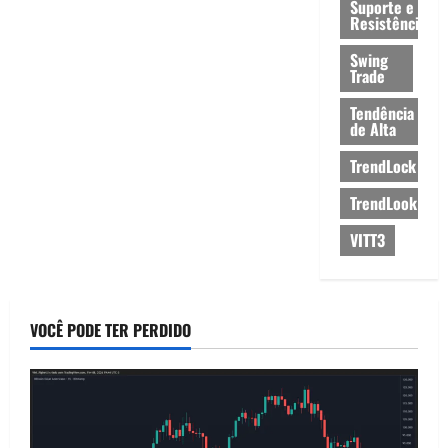
Suporte e
Resistência
Swing
Trade
Tendência
de Alta
TrendLock
TrendLook
VITT3
VOCÊ PODE TER PERDIDO