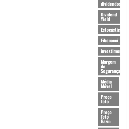
dividendos
Dividend
Yield
Estocástico.
Fibonacci
investimentos
Margem
de
Segurança
Média
Móvel
Preço
Teto
Preço
Teto
Bazin