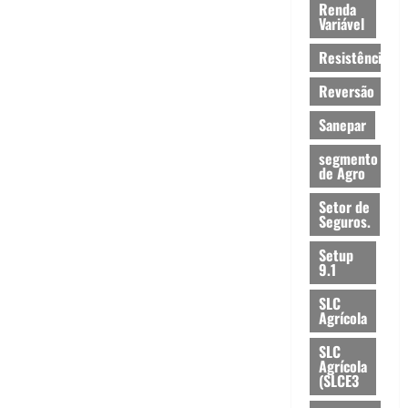
Renda
Variável
Resistência
Reversão
Sanepar
segmento
de Agro
Setor de
Seguros.
Setup
9.1
SLC
Agrícola
SLC
Agrícola
(SLCE3